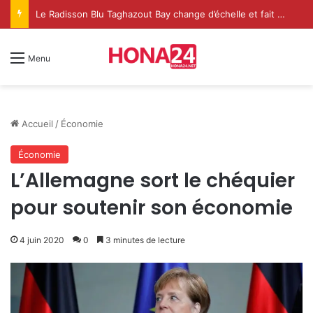
Le Radisson Blu Taghazout Bay change d’échelle et fait de l’événementiel un nouveau levier de croissance
Menu
Accueil
/
Économie
Économie
L’Allemagne sort le chéquier
pour soutenir son économie
4 juin 2020
0
3 minutes de lecture