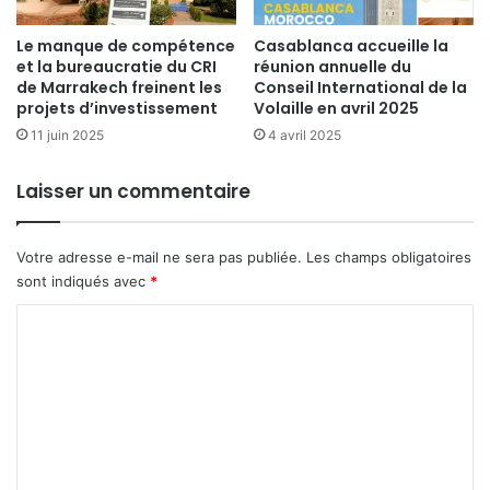
Le manque de compétence
Casablanca accueille la
et la bureaucratie du CRI
réunion annuelle du
de Marrakech freinent les
Conseil International de la
projets d’investissement
Volaille en avril 2025
11 juin 2025
4 avril 2025
Laisser un commentaire
Votre adresse e-mail ne sera pas publiée.
Les champs obligatoires
sont indiqués avec
*
C
o
m
m
e
n