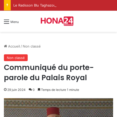
Le Radisson Blu Taghazout Bay change d’échelle et fait de l’événementiel un nouveau levier de croissance
Menu
Accueil
/
Non classé
Non classé
Communiqué du porte-
parole du Palais Royal
29 juin 2024
0
Temps de lecture 1 minute