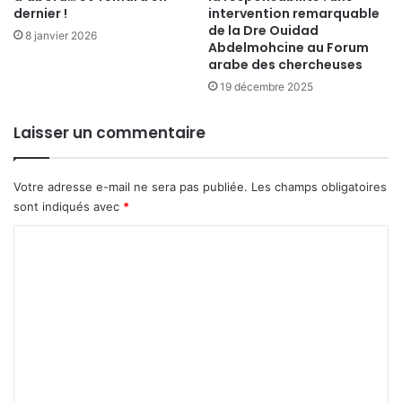
dernier !
intervention remarquable
de la Dre Ouidad
8 janvier 2026
Abdelmohcine au Forum
arabe des chercheuses
19 décembre 2025
Laisser un commentaire
Votre adresse e-mail ne sera pas publiée.
Les champs obligatoires
sont indiqués avec
*
C
o
m
m
e
n
t