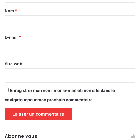
a
Nom
*
i
r
e
E-mail
*
*
Site web
Enregistrer mon nom, mon e-mail et mon site dans le
navigateur pour mon prochain commentaire.
Abonne vous