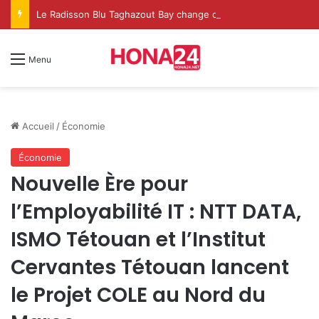
Le Radisson Blu Taghazout Bay change d’échelle et fait de l’événementiel un nouveau levier de croissance
Menu
Accueil
/
Économie
Économie
Nouvelle Ère pour
l’Employabilité IT : NTT DATA,
ISMO Tétouan et l’Institut
Cervantes Tétouan lancent
le Projet COLE au Nord du