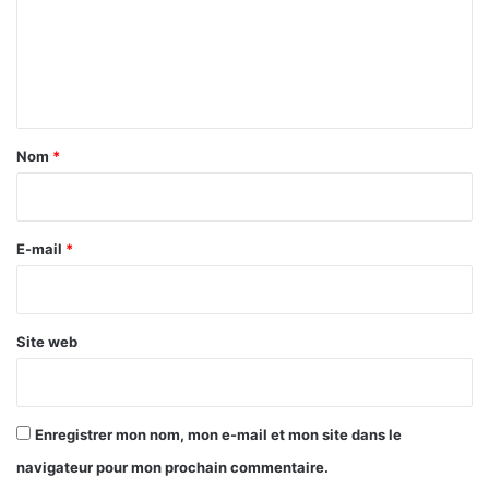
m
e
n
t
a
Nom
*
i
r
e
E-mail
*
*
Site web
Enregistrer mon nom, mon e-mail et mon site dans le
navigateur pour mon prochain commentaire.