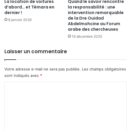
La location de voitures
Quand le savoir rencontre
d’abord… et Témara en
la responsabilité : une
dernier !
intervention remarquable
de la Dre Ouidad
8 janvier 2026
Abdelmohcine au Forum
arabe des chercheuses
19 décembre 2025
Laisser un commentaire
Votre adresse e-mail ne sera pas publiée.
Les champs obligatoires
sont indiqués avec
*
C
o
m
m
e
n