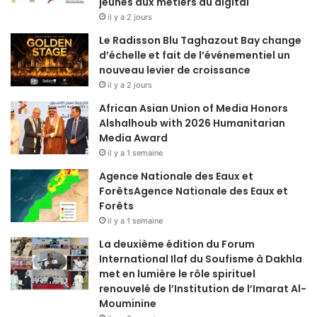
jeunes aux métiers du digital
il y a 2 jours
Le Radisson Blu Taghazout Bay change
d’échelle et fait de l’événementiel un
nouveau levier de croissance
il y a 2 jours
African Asian Union of Media Honors
Alshalhoub with 2026 Humanitarian
Media Award
il y a 1 semaine
Agence Nationale des Eaux et
ForêtsAgence Nationale des Eaux et
Forêts
il y a 1 semaine
La deuxième édition du Forum
International Ilaf du Soufisme à Dakhla
met en lumière le rôle spirituel
renouvelé de l’Institution de l’Imarat Al-
Mouminine