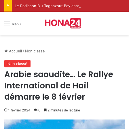
Le Radisson Blu Taghazout Bay change d’échelle et fait de l’événementiel un nouveau levier de croissance
Menu
Accueil
/
Non classé
Non classé
Arabie saoudite… Le Rallye
International de Hail
démarre le 8 février
1 février 2024
0
2 minutes de lecture