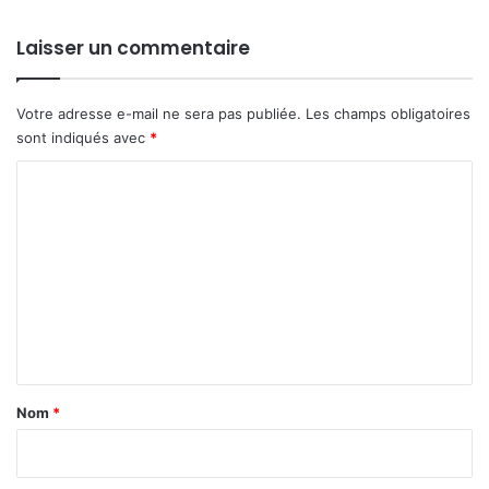
Laisser un commentaire
Votre adresse e-mail ne sera pas publiée.
Les champs obligatoires
sont indiqués avec
*
C
o
m
m
e
n
t
a
Nom
*
i
r