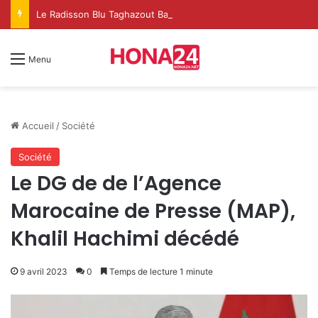
Le Radisson Blu Taghazout Bay change d’échelle et fait de l’événementiel un nouveau levier de croissance
Menu
Accueil
/
Société
Société
Le DG de de l’Agence
Marocaine de Presse (MAP),
Khalil Hachimi décédé
9 avril 2023
0
Temps de lecture 1 minute