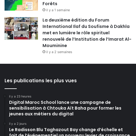
Forêts
il y a 1 semaine
La deuxième édition du Forum
International Ilaf du Soufisme à Dakhla
met en lumière le rôle spirituel
renouvelé de l’Institution de l’Imarat Al-
Mouminine
il y a 2 semaines
Les publications les plus vues
il y a 23 heures
Digital Maroc School lance une campagne de
sensibilisation à Chtouka Aït Baha pour former les
jeunes aux métiers du digital
il y a 2 jours
Le Radisson Blu Taghazout Bay change d’échelle et
fait de l’événementiel un nouveau levier de croissance