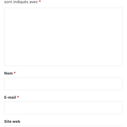
sont indiqués avec
*
C
o
m
m
e
n
t
a
Nom
*
i
r
e
E-mail
*
*
Site web