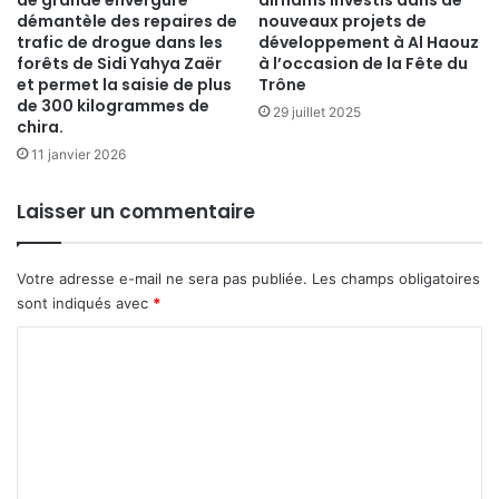
de grande envergure
dirhams investis dans de
démantèle des repaires de
nouveaux projets de
trafic de drogue dans les
développement à Al Haouz
forêts de Sidi Yahya Zaër
à l’occasion de la Fête du
et permet la saisie de plus
Trône
de 300 kilogrammes de
29 juillet 2025
chira.
11 janvier 2026
Laisser un commentaire
Votre adresse e-mail ne sera pas publiée.
Les champs obligatoires
sont indiqués avec
*
C
o
m
m
e