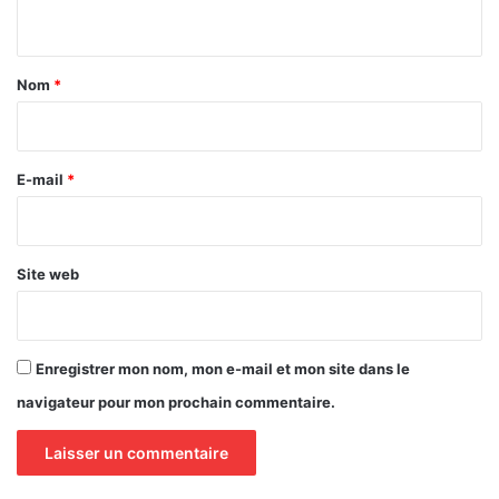
n
t
a
Nom
*
i
r
e
E-mail
*
*
Site web
Enregistrer mon nom, mon e-mail et mon site dans le
navigateur pour mon prochain commentaire.