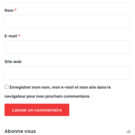
a
Nom
*
i
r
e
E-mail
*
*
Site web
Enregistrer mon nom, mon e-mail et mon site dans le
navigateur pour mon prochain commentaire.
Abonne vous