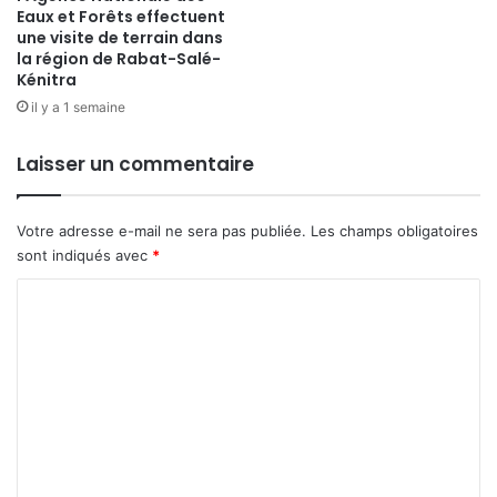
Eaux et Forêts effectuent
une visite de terrain dans
la région de Rabat-Salé-
Kénitra
il y a 1 semaine
Laisser un commentaire
Votre adresse e-mail ne sera pas publiée.
Les champs obligatoires
sont indiqués avec
*
C
o
m
m
e
n
t