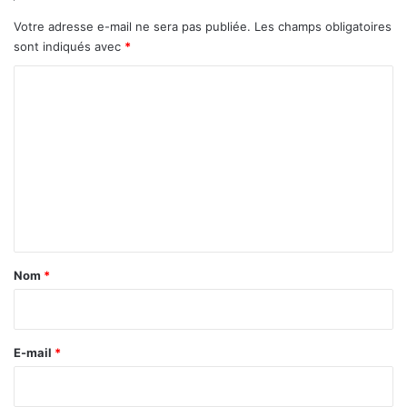
Votre adresse e-mail ne sera pas publiée.
Les champs obligatoires
sont indiqués avec
*
C
o
m
m
e
n
t
a
Nom
*
i
r
e
E-mail
*
*