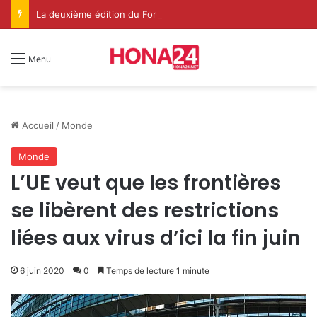
La deuxième édition du Forum International Ilaf du Soufisme à Dakhla met en lumière le rôle spirituel renouvelé de l’Institution de l’Imarat Al-Mouminine
Menu
Accueil
/
Monde
Monde
L’UE veut que les frontières
se libèrent des restrictions
liées aux virus d’ici la fin juin
6 juin 2020
0
Temps de lecture 1 minute