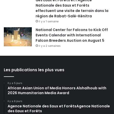
des Eaux et Forêts et l’Agence
Nationale des Eaux et Forêts
effectuent une visite de terrain dans la
région de Rabat-Salé-Kénitra
il y a 1 semaine
National Center for Falcons to Kick Off
Events Calendar with International
Falcon Breeders Auction on August 5
il y a 2 semaines
Les publications les plus vues
il y a 5 jours
African Asian Union of Media Honors Alshalhoub with
2026 Humanitarian Media Award
il y a 6 jours
Agence Nationale des Eaux et ForêtsAgence Nationale
des Eaux et Forêts