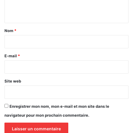
e
n
t
a
Nom
*
i
r
e
E-mail
*
*
Site web
Enregistrer mon nom, mon e-mail et mon site dans le
navigateur pour mon prochain commentaire.