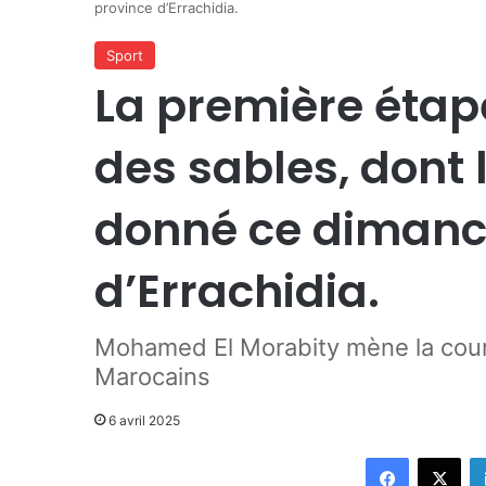
province d’Errachidia.
Sport
La première éta
des sables, dont 
donné ce dimanc
d’Errachidia.
Mohamed El Morabity mène la cou
Marocains
6 avril 2025
Facebook
X