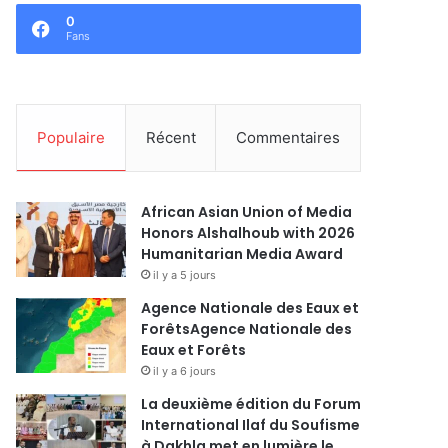
0
Fans
Populaire
Récent
Commentaires
African Asian Union of Media
Honors Alshalhoub with 2026
Humanitarian Media Award
il y a 5 jours
Agence Nationale des Eaux et
ForêtsAgence Nationale des
Eaux et Forêts
il y a 6 jours
La deuxième édition du Forum
International Ilaf du Soufisme
à Dakhla met en lumière le