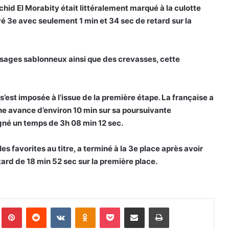
achid El Morabity était littéralement marqué à la culotte
é 3e avec seulement 1 min et 34 sec de retard sur la
ssages sablonneux ainsi que des crevasses, cette
est imposée à l’issue de la première étape. La française a
ne avance d’environ 10 min sur sa poursuivante
gné un temps de 3h 08 min 12 sec.
 favorites au titre, a terminé à la 3e place après avoir
etard de 18 min 52 sec sur la première place.
Pinterest
Reddit
VKontakte
Odnoklassniki
Pocket
Partager par email
Imprimer