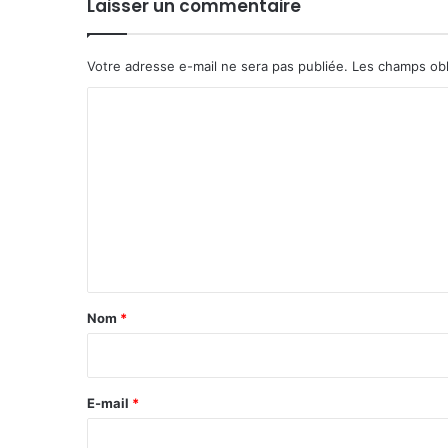
Laisser un commentaire
Votre adresse e-mail ne sera pas publiée.
Les champs obl
C
o
m
m
e
n
t
a
Nom
*
i
r
e
E-mail
*
*