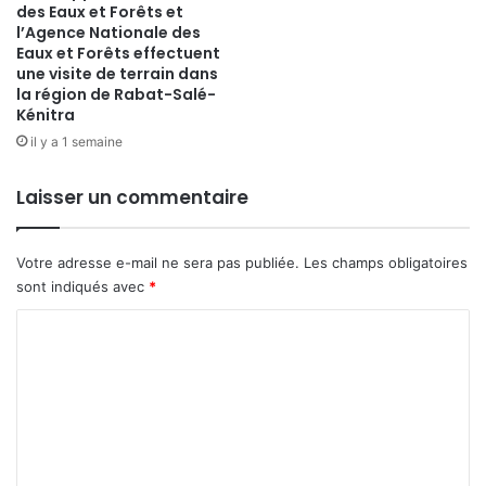
des Eaux et Forêts et
l’Agence Nationale des
Eaux et Forêts effectuent
une visite de terrain dans
la région de Rabat-Salé-
Kénitra
il y a 1 semaine
Laisser un commentaire
Votre adresse e-mail ne sera pas publiée.
Les champs obligatoires
sont indiqués avec
*
C
o
m
m
e