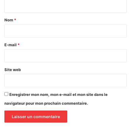
n
t
a
Nom
*
i
r
e
E-mail
*
*
Site web
Enregistrer mon nom, mon e-mail et mon site dans le
navigateur pour mon prochain commentaire.