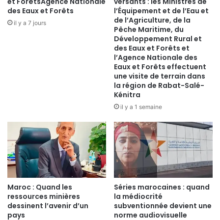
et ForêtsAgence Nationale
versants : les Ministres de
des Eaux et Forêts
l’Équipement et de l’Eau et
de l’Agriculture, de la
il y a 7 jours
Pêche Maritime, du
Développement Rural et
des Eaux et Forêts et
l’Agence Nationale des
Eaux et Forêts effectuent
une visite de terrain dans
la région de Rabat-Salé-
Kénitra
il y a 1 semaine
Maroc : Quand les
Séries marocaines : quand
ressources minières
la médiocrité
dessinent l’avenir d’un
subventionnée devient une
pays
norme audiovisuelle