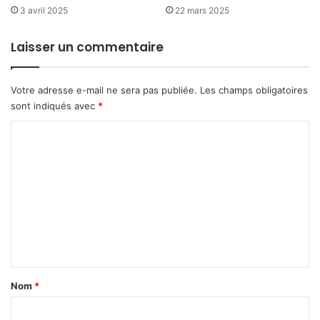
3 avril 2025
22 mars 2025
Laisser un commentaire
Votre adresse e-mail ne sera pas publiée.
Les champs obligatoires
sont indiqués avec
*
C
o
m
m
e
n
t
a
Nom
*
i