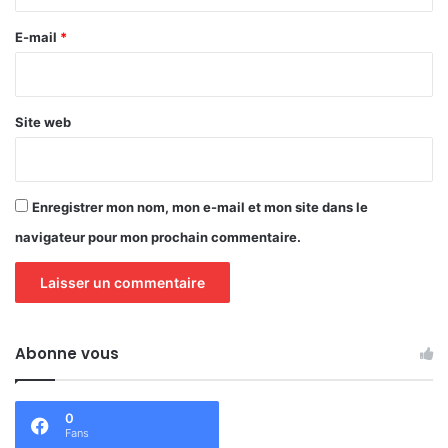
r
e
E-mail
*
*
Site web
Enregistrer mon nom, mon e-mail et mon site dans le
navigateur pour mon prochain commentaire.
Abonne vous
0
Fans