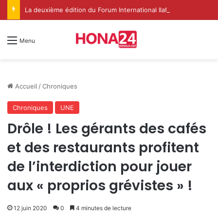
La deuxième édition du Forum International Ilaf du Soufisme à Dakhla met en lumière le rôle spirituel renouvelé de l’Institution de l’Imarat Al-Mouminine
Menu
Accueil
/
Chroniques
Chroniques
UNE
Drôle ! Les gérants des cafés
et des restaurants profitent
de l’interdiction pour jouer
aux « proprios grévistes » !
12 juin 2020
0
4 minutes de lecture