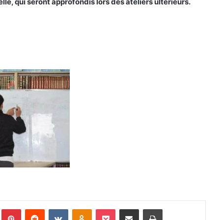
le, qui seront approfondis lors des ateliers ultérieurs.
Pinterest
Reddit
VKontakte
Odnoklassniki
Pocket
Partager par email
Imprimer