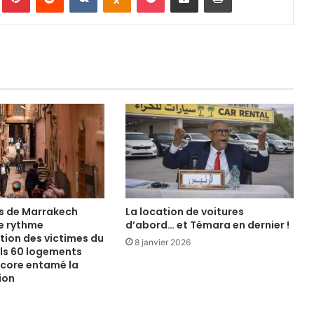
és de Marrakech
La location de voitures
le rythme
d’abord… et Témara en dernier !
tion des victimes du
8 janvier 2026
ls 60 logements
ncore entamé la
ion