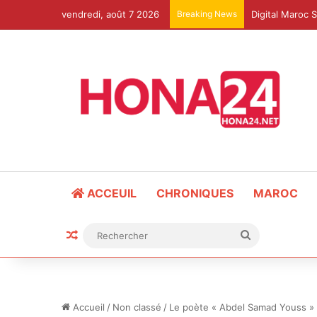
vendredi, août 7 2026
Breaking News
ACCEUIL
CHRONIQUES
MAROC
Article Aléatoire
Rechercher
Accueil
/
Non classé
/
Le poète « Abdel Samad Youss » o