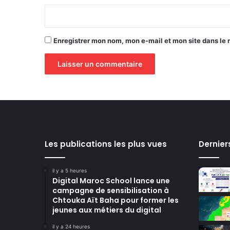
*
Enregistrer mon nom, mon e-mail et mon site dans le
Les publications les plus vues
Dernier
il y a 5 heures
Digital Maroc School lance une
campagne de sensibilisation à
Chtouka Aït Baha pour former les
jeunes aux métiers du digital
il y a 24 heures