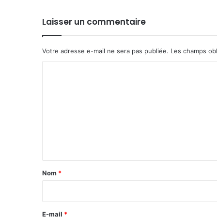
Laisser un commentaire
Votre adresse e-mail ne sera pas publiée.
Les champs obl
C
o
m
m
e
n
t
a
Nom
*
i
r
e
E-mail
*