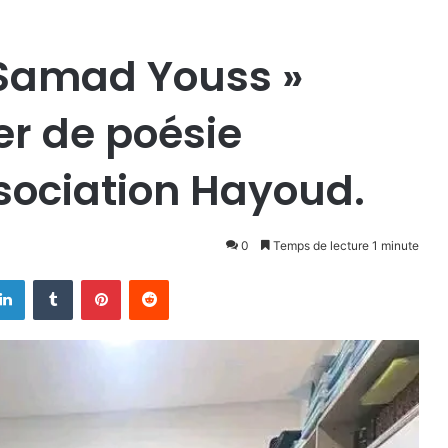
 Samad Youss »
er de poésie
ssociation Hayoud.
0
Temps de lecture 1 minute
Linkedin
Tumblr
Pinterest
Reddit