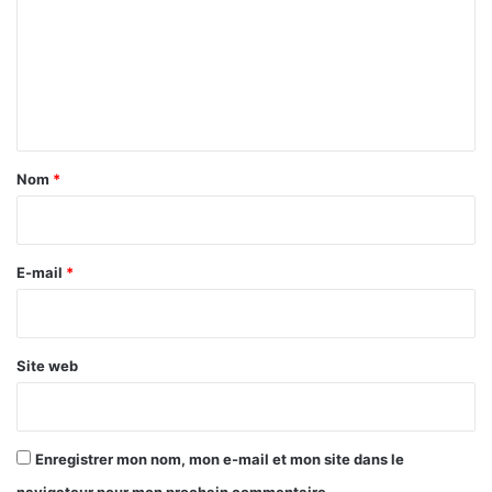
m
m
e
n
t
a
Nom
*
i
r
e
E-mail
*
*
Site web
Enregistrer mon nom, mon e-mail et mon site dans le
navigateur pour mon prochain commentaire.