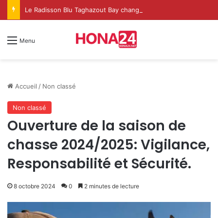
Le Radisson Blu Taghazout Bay change d’échelle et fait de l’événementiel un nouveau levier de croissance
Menu
Accueil
/
Non classé
Non classé
Ouverture de la saison de
chasse 2024/2025: Vigilance,
Responsabilité et Sécurité.
8 octobre 2024
0
2 minutes de lecture