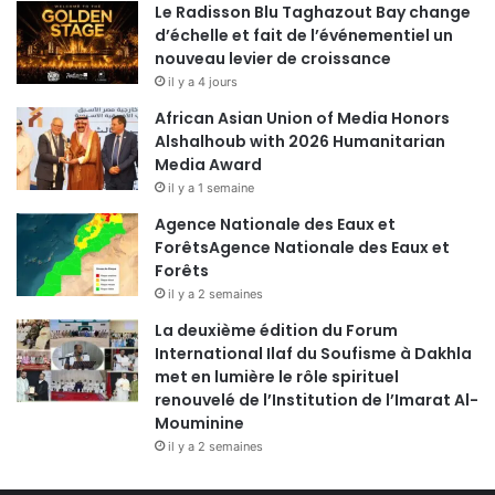
Le Radisson Blu Taghazout Bay change
d’échelle et fait de l’événementiel un
nouveau levier de croissance
il y a 4 jours
African Asian Union of Media Honors
Alshalhoub with 2026 Humanitarian
Media Award
il y a 1 semaine
Agence Nationale des Eaux et
ForêtsAgence Nationale des Eaux et
Forêts
il y a 2 semaines
La deuxième édition du Forum
International Ilaf du Soufisme à Dakhla
met en lumière le rôle spirituel
renouvelé de l’Institution de l’Imarat Al-
Mouminine
il y a 2 semaines