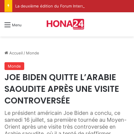
La deuxième édition du Forum International Ilaf du Soufisme à Dakhla met en lumière le rôle spirituel renouvelé de l’Institution de l’Imarat Al-Mouminine
Menu
Accueil
/
Monde
Monde
JOE BIDEN QUITTE L’ARABIE
SAOUDITE APRÈS UNE VISITE
CONTROVERSÉE
Le président américain Joe Biden a conclu, ce
samedi 16 juillet, sa première tournée au Moyen-
Orient après une visite très controversée en
Arabie saoudite, où il a tenté de réaffirmer