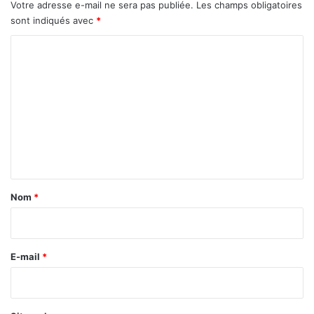
Votre adresse e-mail ne sera pas publiée.
Les champs obligatoires
sont indiqués avec
*
C
o
m
m
e
n
t
a
Nom
*
i
r
e
E-mail
*
*