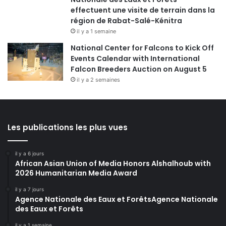
effectuent une visite de terrain dans la
région de Rabat-Salé-Kénitra
il y a 1 semaine
National Center for Falcons to Kick Off
Events Calendar with International
Falcon Breeders Auction on August 5
il y a 2 semaines
Les publications les plus vues
il y a 6 jours
African Asian Union of Media Honors Alshalhoub with
2026 Humanitarian Media Award
il y a 7 jours
Agence Nationale des Eaux et ForêtsAgence Nationale
des Eaux et Forêts
il y a 1 semaine