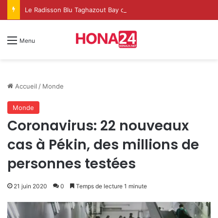
Le Radisson Blu Taghazout Bay change d’échelle et fait de l’événementiel un nouveau levier de croissance
Menu
Accueil
/
Monde
Monde
Coronavirus: 22 nouveaux
cas à Pékin, des millions de
personnes testées
21 juin 2020
0
Temps de lecture 1 minute