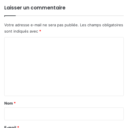
Laisser un commentaire
Votre adresse e-mail ne sera pas publiée.
Les champs obligatoires
sont indiqués avec
*
C
o
m
m
e
n
t
a
Nom
*
i
r
e
E-mail
*