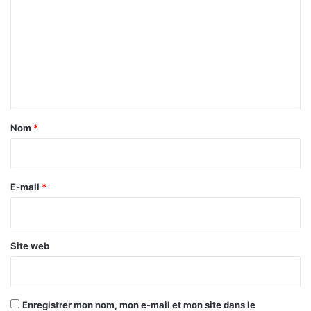
m
m
e
n
t
a
Nom
*
i
r
e
E-mail
*
*
Site web
Enregistrer mon nom, mon e-mail et mon site dans le