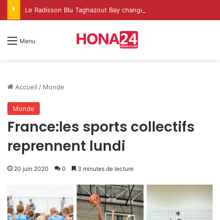
Le Radisson Blu Taghazout Bay change d’échelle et fait de l’événementiel un nouveau levier de croissance
Menu
Accueil
/
Monde
Monde
France:les sports collectifs
reprennent lundi
20 juin 2020
0
3 minutes de lecture