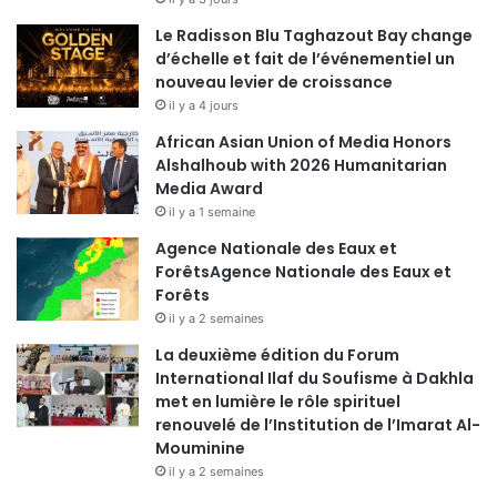
Le Radisson Blu Taghazout Bay change
d’échelle et fait de l’événementiel un
nouveau levier de croissance
il y a 4 jours
African Asian Union of Media Honors
Alshalhoub with 2026 Humanitarian
Media Award
il y a 1 semaine
Agence Nationale des Eaux et
ForêtsAgence Nationale des Eaux et
Forêts
il y a 2 semaines
La deuxième édition du Forum
International Ilaf du Soufisme à Dakhla
met en lumière le rôle spirituel
renouvelé de l’Institution de l’Imarat Al-
Mouminine
il y a 2 semaines