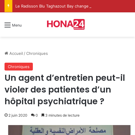
Le Radisson Blu Taghazout Bay change d’échelle et fait de l’événementiel un nouveau levier de croissance
Menu
Accueil
/
Chroniques
Chroniques
Un agent d’entretien peut-il
violer des patientes d’un
hôpital psychiatrique ?
2 juin 2020
0
3 minutes de lecture