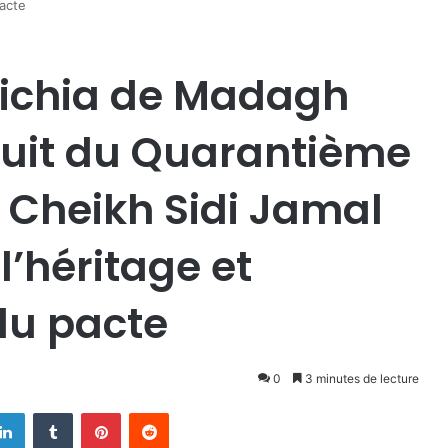
pacte
hichia de Madagh
uit du Quarantième
 Cheikh Sidi Jamal
 l’héritage et
du pacte
0
3 minutes de lecture
Linkedin
Tumblr
Pinterest
Reddit