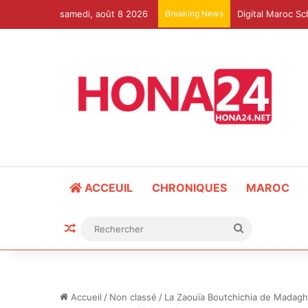
samedi, août 8 2026
Breaking News
ACCEUIL
CHRONIQUES
MAROC
Article Aléatoire
Rechercher
Accueil
/
Non classé
/
La Zaouïa Boutchichia de Madagh