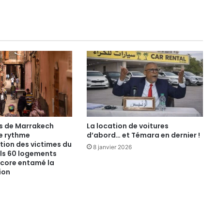
és de Marrakech
La location de voitures
le rythme
d’abord… et Témara en dernier !
tion des victimes du
8 janvier 2026
ls 60 logements
ncore entamé la
ion