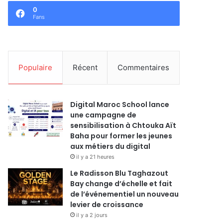
0
Fans
Populaire
Récent
Commentaires
Digital Maroc School lance
une campagne de
sensibilisation à Chtouka Aït
Baha pour former les jeunes
aux métiers du digital
il y a 21 heures
Le Radisson Blu Taghazout
Bay change d’échelle et fait
de l’événementiel un nouveau
levier de croissance
il y a 2 jours