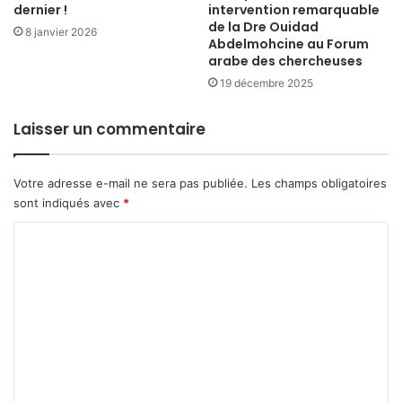
dernier !
intervention remarquable
de la Dre Ouidad
8 janvier 2026
Abdelmohcine au Forum
arabe des chercheuses
19 décembre 2025
Laisser un commentaire
Votre adresse e-mail ne sera pas publiée.
Les champs obligatoires
sont indiqués avec
*
C
o
m
m
e
n
t