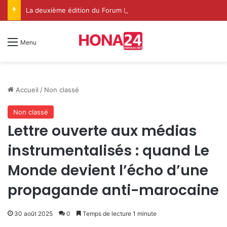
La deuxième édition du Forum International Ilaf du Soufisme à Dakhla met en lumière le rôle spirituel renouvelé de l’Institution de l’Imarat Al-Mouminine
Menu
Accueil
/
Non classé
Non classé
Lettre ouverte aux médias
instrumentalisés : quand Le
Monde devient l’écho d’une
propagande anti-marocaine
30 août 2025
0
Temps de lecture 1 minute