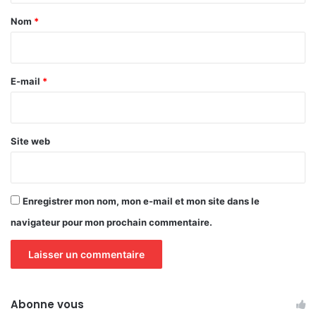
a
Nom
*
i
r
e
E-mail
*
*
Site web
Enregistrer mon nom, mon e-mail et mon site dans le
navigateur pour mon prochain commentaire.
Abonne vous