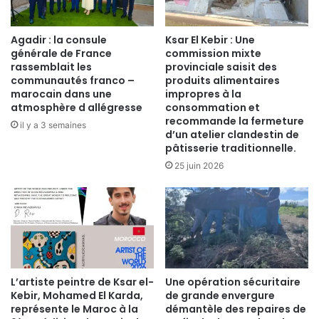
Agadir : la consule
Ksar El Kebir : Une
générale de France
commission mixte
rassemblait les
provinciale saisit des
communautés franco –
produits alimentaires
marocain dans une
impropres à la
atmosphère d allégresse
consommation et
recommande la fermeture
il y a 3 semaines
d’un atelier clandestin de
pâtisserie traditionnelle.
25 juin 2026
​L’artiste peintre de Ksar el-
Une opération sécuritaire
Kebir, Mohamed El Karda,
de grande envergure
représente le Maroc à la
démantèle des repaires de