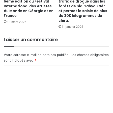
6ème édition du Festival
trafic de drogue dans les
International des Artistes
forêts de Sidi Yahya Zaër
du Monde en Géorgie et en
et permet la saisie de plus
France
de 300 kilogrammes de
chira.
13 mars 2026
11 janvier 2026
Laisser un commentaire
Votre adresse e-mail ne sera pas publiée.
Les champs obligatoires
sont indiqués avec
*
C
o
m
m
e
n