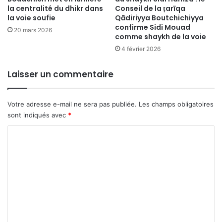
la centralité du dhikr dans
Conseil de la ṭarīqa
la voie soufie
Qādiriyya Boutchichiyya
confirme Sidi Mouad
20 mars 2026
comme shaykh de la voie
4 février 2026
Laisser un commentaire
Votre adresse e-mail ne sera pas publiée.
Les champs obligatoires
sont indiqués avec
*
C
o
m
m
e
n
t