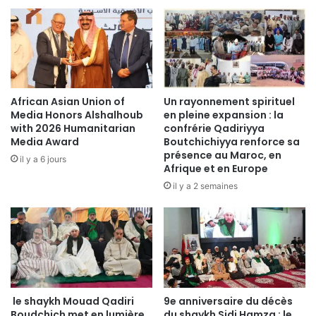
African Asian Union of
Un rayonnement spirituel
Media Honors Alshalhoub
en pleine expansion : la
with 2026 Humanitarian
confrérie Qadiriyya
Media Award
Boutchichiyya renforce sa
présence au Maroc, en
il y a 6 jours
Afrique et en Europe
il y a 2 semaines
le shaykh Mouad Qadiri
9e anniversaire du décès
Boudchich met en lumière
du shaykh Sidi Hamza : le