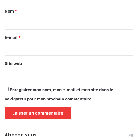
a
Nom
*
i
r
e
E-mail
*
*
Site web
Enregistrer mon nom, mon e-mail et mon site dans le
navigateur pour mon prochain commentaire.
Abonne vous