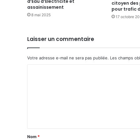
d’Eau d’Électricité et
citoyen des
assainissement
pour trafic
8 mai 2025
17 octobre 2
Laisser un commentaire
Votre adresse e-mail ne sera pas publiée.
Les champs obl
C
o
m
m
e
n
t
a
Nom
*