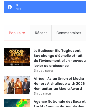
0
Fans
Populaire
Récent
Commentaires
Le Radisson Blu Taghazout
Bay change d’échelle et fait
de l’événementiel un nouveau
levier de croissance
il y a 7 heures
African Asian Union of Media
Honors Alshalhoub with 2026
Humanitarian Media Award
il y a 6 jours
Agence Nationale des Eaux et
ForêtsAgence Nationale des