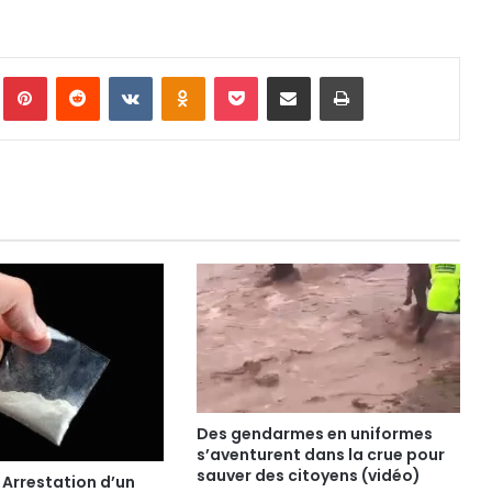
Pinterest
Reddit
VKontakte
Odnoklassniki
Pocket
Partager par email
Imprimer
Des gendarmes en uniformes
s’aventurent dans la crue pour
sauver des citoyens (vidéo)
Arrestation d’un