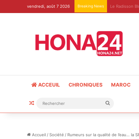
vendredi, août 7 2026
Breaking News
Agence Nation
ACCEUIL
CHRONIQUES
MAROC
Article Aléatoire
Rechercher
Accueil
/
Société
/
Rumeurs sur la qualité de l’eau… l