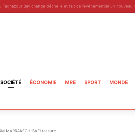
ale des Eaux et ForêtsAgence Nationale des Eaux et Forêts
SOCIÉTÉ
ÉCONOMIE
MRE
SPORT
MONDE
a SRM MARRAKECH-SAFI rassure