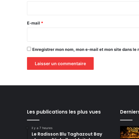
i
r
e
E-mail
*
*
Enregistrer mon nom, mon e-mail et mon site dans le
Les publications les plus vues
Dernier
il y a 7 heures
Le Radisson Blu Taghazout Bay