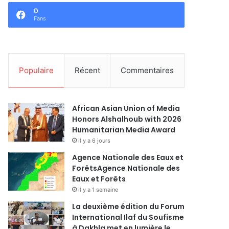
0
Fans
Populaire
Récent
Commentaires
African Asian Union of Media
Honors Alshalhoub with 2026
Humanitarian Media Award
il y a 6 jours
Agence Nationale des Eaux et
ForêtsAgence Nationale des
Eaux et Forêts
il y a 1 semaine
La deuxième édition du Forum
International Ilaf du Soufisme
à Dakhla met en lumière le