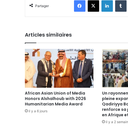
Facebook
X
Linkedin
Tumblr
Partager
Articles similaires
African Asian Union of Media
Un rayonnem
Honors Alshalhoub with 2026
pleine expan
Humanitarian Media Award
Qadiriyya B
renforce sa
il y a 6 jours
en Afrique e
il y a 2 semai