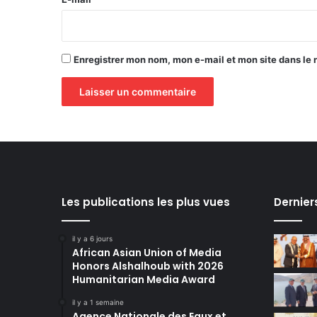
*
Enregistrer mon nom, mon e-mail et mon site dans le
Les publications les plus vues
Dernier
il y a 6 jours
African Asian Union of Media
Honors Alshalhoub with 2026
Humanitarian Media Award
il y a 1 semaine
Agence Nationale des Eaux et