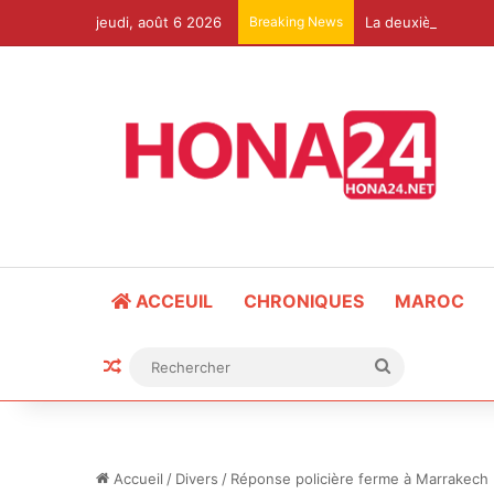
jeudi, août 6 2026
Breaking News
ACCEUIL
CHRONIQUES
MAROC
Article Aléatoire
Rechercher
Accueil
/
Divers
/
Réponse policière ferme à Marrakech :