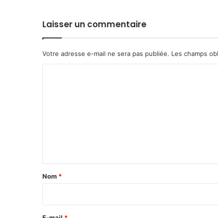
Laisser un commentaire
Votre adresse e-mail ne sera pas publiée.
Les champs obl
C
o
m
m
e
n
t
a
Nom
*
i
r
e
E-mail
*