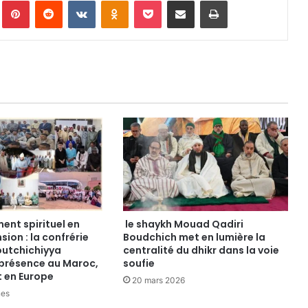
Pinterest
Reddit
VKontakte
Odnoklassniki
Pocket
Partager par email
Imprimer
ent spirituel en
le shaykh Mouad Qadiri
sion : la confrérie
Boudchich met en lumière la
outchichiyya
centralité du dhikr dans la voie
 présence au Maroc,
soufie
t en Europe
20 mars 2026
nes