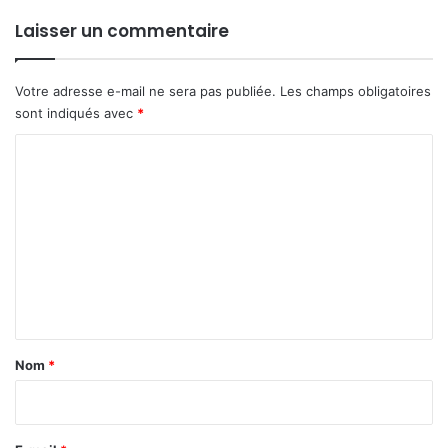
Laisser un commentaire
Votre adresse e-mail ne sera pas publiée.
Les champs obligatoires
sont indiqués avec
*
C
o
m
m
e
n
t
a
Nom
*
i
r