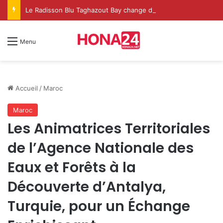
Le Radisson Blu Taghazout Bay change d’échelle et fait de l’événementiel un nouveau levier de croissance
Menu
Accueil
/
Maroc
Maroc
Les Animatrices Territoriales
de l’Agence Nationale des
Eaux et Forêts à la
Découverte d’Antalya,
Turquie, pour un Échange