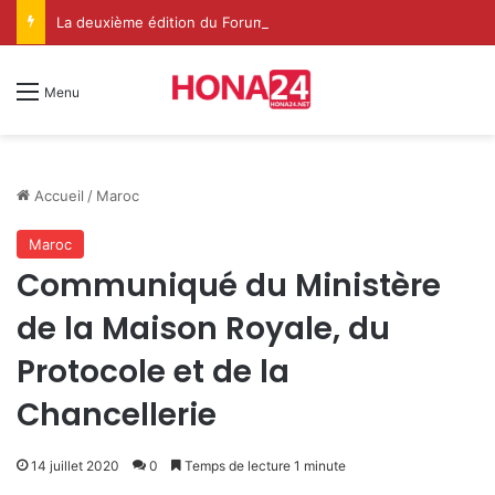
La deuxième édition du Forum International Ilaf du Soufisme à Dakhla met en lumière le rôle spirituel renouvelé de l’Institution de l’Imarat Al-Mouminine
Menu
Accueil
/
Maroc
Maroc
Communiqué du Ministère
de la Maison Royale, du
Protocole et de la
Chancellerie
14 juillet 2020
0
Temps de lecture 1 minute