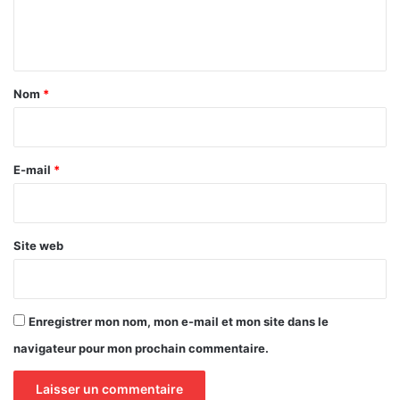
e
n
t
a
Nom
*
i
r
e
E-mail
*
*
Site web
Enregistrer mon nom, mon e-mail et mon site dans le
navigateur pour mon prochain commentaire.