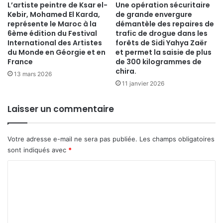
​L’artiste peintre de Ksar el-
Une opération sécuritaire
Kebir, Mohamed El Karda,
de grande envergure
représente le Maroc à la
démantèle des repaires de
6ème édition du Festival
trafic de drogue dans les
International des Artistes
forêts de Sidi Yahya Zaër
du Monde en Géorgie et en
et permet la saisie de plus
France
de 300 kilogrammes de
chira.
13 mars 2026
11 janvier 2026
Laisser un commentaire
Votre adresse e-mail ne sera pas publiée.
Les champs obligatoires
sont indiqués avec
*
C
o
m
m