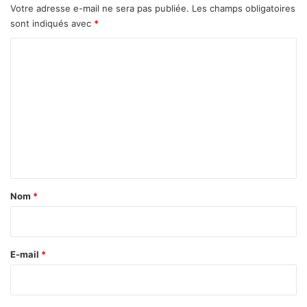
Votre adresse e-mail ne sera pas publiée.
Les champs obligatoires
sont indiqués avec
*
C
o
m
m
e
n
t
a
Nom
*
i
r
e
E-mail
*
*