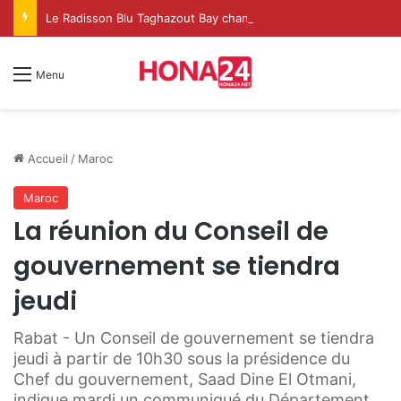
Le Radisson Blu Taghazout Bay change d’échelle et fait de l’événementiel un nouveau levier de croissance
Menu
Accueil
/
Maroc
Maroc
La réunion du Conseil de
gouvernement se tiendra
jeudi
Rabat - Un Conseil de gouvernement se tiendra
jeudi à partir de 10h30 sous la présidence du
Chef du gouvernement, Saad Dine El Otmani,
indique mardi un communiqué du Département