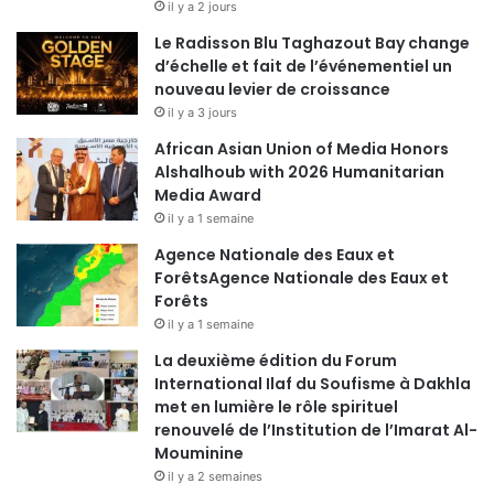
il y a 2 jours
Le Radisson Blu Taghazout Bay change
d’échelle et fait de l’événementiel un
nouveau levier de croissance
il y a 3 jours
African Asian Union of Media Honors
Alshalhoub with 2026 Humanitarian
Media Award
il y a 1 semaine
Agence Nationale des Eaux et
ForêtsAgence Nationale des Eaux et
Forêts
il y a 1 semaine
La deuxième édition du Forum
International Ilaf du Soufisme à Dakhla
met en lumière le rôle spirituel
renouvelé de l’Institution de l’Imarat Al-
Mouminine
il y a 2 semaines