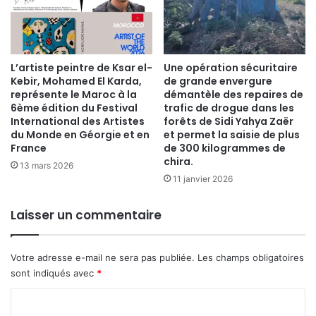
​L’artiste peintre de Ksar el-
Une opération sécuritaire
Kebir, Mohamed El Karda,
de grande envergure
représente le Maroc à la
démantèle des repaires de
6ème édition du Festival
trafic de drogue dans les
International des Artistes
forêts de Sidi Yahya Zaër
du Monde en Géorgie et en
et permet la saisie de plus
France
de 300 kilogrammes de
chira.
13 mars 2026
11 janvier 2026
Laisser un commentaire
Votre adresse e-mail ne sera pas publiée.
Les champs obligatoires
sont indiqués avec
*
C