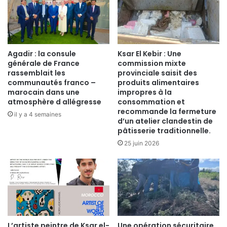
Agadir : la consule
Ksar El Kebir : Une
générale de France
commission mixte
rassemblait les
provinciale saisit des
communautés franco –
produits alimentaires
marocain dans une
impropres à la
atmosphère d allégresse
consommation et
recommande la fermeture
il y a 4 semaines
d’un atelier clandestin de
pâtisserie traditionnelle.
25 juin 2026
​L’artiste peintre de Ksar el-
Une opération sécuritaire