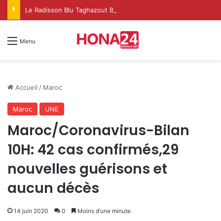
Le Radisson Blu Taghazout Bay change d’échelle et fait de l’événementiel un nouveau levier de croissance
Menu
Accueil
/
Maroc
Maroc
UNE
Maroc/Coronavirus-Bilan
10H: 42 cas confirmés,29
nouvelles guérisons et
aucun décès
14 juin 2020
0
Moins d’une minute