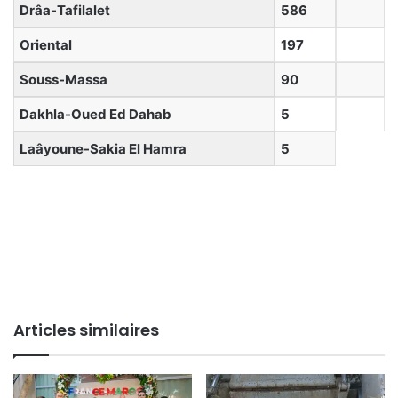
Drâa-Tafilalet
586
Oriental
197
Souss-Massa
90
Dakhla-Oued Ed Dahab
5
Laâyoune-Sakia El Hamra
5
Articles similaires