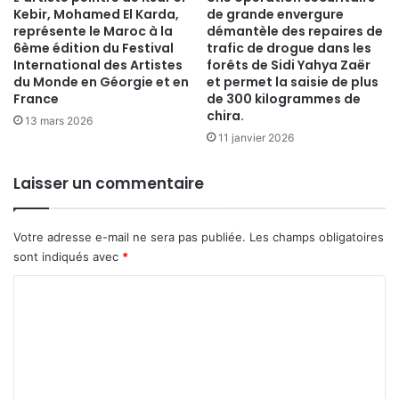
Kebir, Mohamed El Karda,
de grande envergure
représente le Maroc à la
démantèle des repaires de
6ème édition du Festival
trafic de drogue dans les
International des Artistes
forêts de Sidi Yahya Zaër
du Monde en Géorgie et en
et permet la saisie de plus
France
de 300 kilogrammes de
chira.
13 mars 2026
11 janvier 2026
Laisser un commentaire
Votre adresse e-mail ne sera pas publiée.
Les champs obligatoires
sont indiqués avec
*
C
o
m
m
e