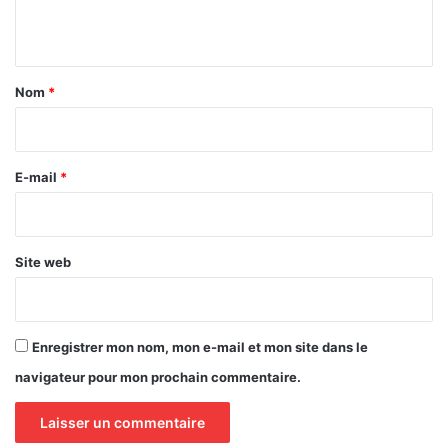
n
t
a
Nom
*
i
r
e
E-mail
*
*
Site web
Enregistrer mon nom, mon e-mail et mon site dans le
navigateur pour mon prochain commentaire.