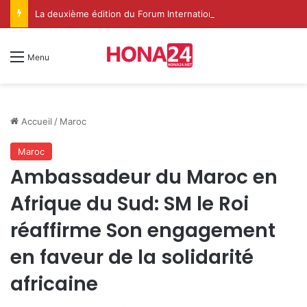
La deuxième édition du Forum International Ilaf du Soufisme à Dakhla met en lumière le rôle spirituel renouvelé de l’Institution de l’Imarat Al-Mouminine
Menu
Accueil
/
Maroc
Maroc
Ambassadeur du Maroc en
Afrique du Sud: SM le Roi
réaffirme Son engagement
en faveur de la solidarité
africaine