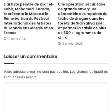
​L’artiste peintre de Ksar el-
Une opération sécuritaire
Kebir, Mohamed El Karda,
de grande envergure
représente le Maroc à la
démantèle des repaires de
6ème édition du Festival
trafic de drogue dans les
International des Artistes
forêts de Sidi Yahya Zaër
du Monde en Géorgie et en
et permet la saisie de plus
France
de 300 kilogrammes de
chira.
13 mars 2026
11 janvier 2026
Laisser un commentaire
Votre adresse e-mail ne sera pas publiée.
Les champs obligatoires
sont indiqués avec
*
C
o
m
m