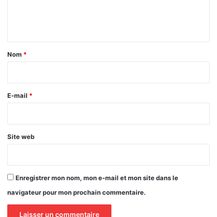
e
n
t
a
Nom
*
i
r
e
E-mail
*
*
Site web
Enregistrer mon nom, mon e-mail et mon site dans le
navigateur pour mon prochain commentaire.