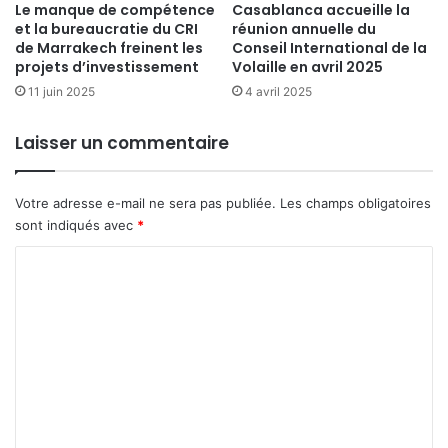
Le manque de compétence
Casablanca accueille la
et la bureaucratie du CRI
réunion annuelle du
de Marrakech freinent les
Conseil International de la
projets d’investissement
Volaille en avril 2025
11 juin 2025
4 avril 2025
Laisser un commentaire
Votre adresse e-mail ne sera pas publiée.
Les champs obligatoires
sont indiqués avec
*
C
o
m
m
e
n
t