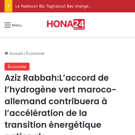
Le Radisson Blu Taghazout Bay change d’échelle et fait de l’événementiel un nouveau levier de croissance
Menu
Accueil
/
Économie
Économie
Aziz Rabbah:L’accord de
l’hydrogène vert maroco-
allemand contribuera à
l’accélération de la
transition énergétique