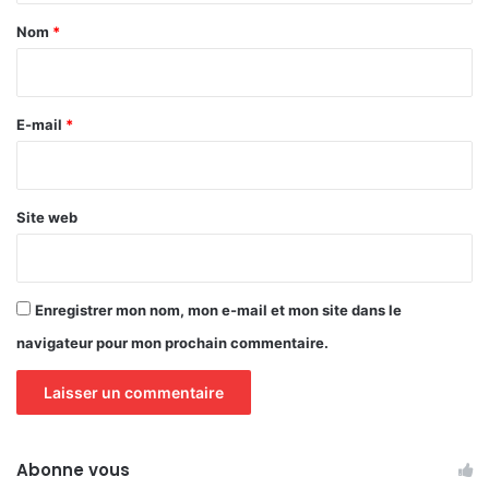
a
Nom
*
i
r
e
E-mail
*
*
Site web
Enregistrer mon nom, mon e-mail et mon site dans le
navigateur pour mon prochain commentaire.
Abonne vous