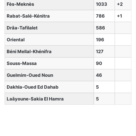
Fès-Meknès
1033
+2
Rabat-Salé-Kénitra
786
+1
Drâa-Tafilalet
586
Oriental
196
Béni Mellal-Khénifra
127
Souss-Massa
90
Guelmim-Oued Noun
46
Dakhla-Oued Ed Dahab
5
Laâyoune-Sakia El Hamra
5