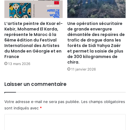
​L’artiste peintre de Ksar el-
Une opération sécuritaire
Kebir, Mohamed El Karda,
de grande envergure
représente le Maroc à la
démantèle des repaires de
6ème édition du Festival
trafic de drogue dans les
International des Artistes
forêts de Sidi Yahya Zaër
du Monde en Géorgie et en
et permet la saisie de plus
France
de 300 kilogrammes de
chira.
13 mars 2026
11 janvier 2026
Laisser un commentaire
Votre adresse e-mail ne sera pas publiée.
Les champs obligatoires
sont indiqués avec
*
C
o