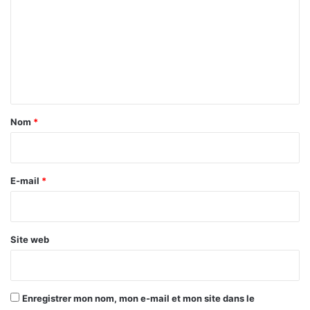
m
m
e
n
t
a
Nom
*
i
r
e
E-mail
*
*
Site web
Enregistrer mon nom, mon e-mail et mon site dans le