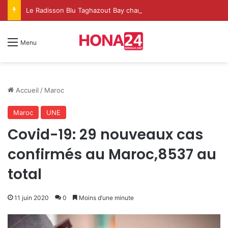
Le Radisson Blu Taghazout Bay change d’échelle et fait de l’événementiel un nouveau levier de croissance
Menu
Accueil
/
Maroc
Maroc
UNE
Covid-19: 29 nouveaux cas
confirmés au Maroc,8537 au
total
11 juin 2020
0
Moins d’une minute