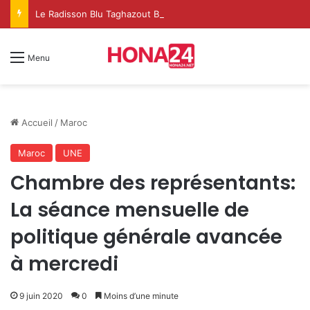
Le Radisson Blu Taghazout Bay change d’échelle et fait de l’événementiel un nouveau levier de croissance
Menu
Accueil
/
Maroc
Maroc
UNE
Chambre des représentants:
La séance mensuelle de
politique générale avancée
à mercredi
9 juin 2020
0
Moins d’une minute