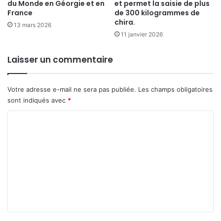
du Monde en Géorgie et en
et permet la saisie de plus
France
de 300 kilogrammes de
chira.
13 mars 2026
11 janvier 2026
Laisser un commentaire
Votre adresse e-mail ne sera pas publiée.
Les champs obligatoires
sont indiqués avec
*
C
o
m
m
e
n
t