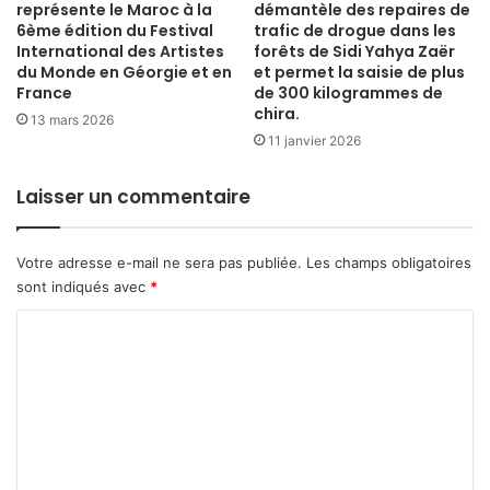
représente le Maroc à la
démantèle des repaires de
6ème édition du Festival
trafic de drogue dans les
International des Artistes
forêts de Sidi Yahya Zaër
du Monde en Géorgie et en
et permet la saisie de plus
France
de 300 kilogrammes de
chira.
13 mars 2026
11 janvier 2026
Laisser un commentaire
Votre adresse e-mail ne sera pas publiée.
Les champs obligatoires
sont indiqués avec
*
C
o
m
m
e