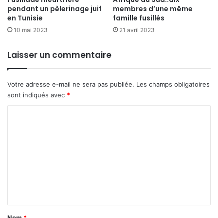
pendant un pèlerinage juif
membres d’une même
en Tunisie
famille fusillés
10 mai 2023
21 avril 2023
Laisser un commentaire
Votre adresse e-mail ne sera pas publiée.
Les champs obligatoires
sont indiqués avec
*
C
o
m
m
e
n
t
a
Nom
*