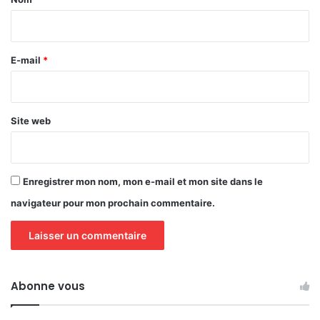
i
r
e
E-mail
*
*
Site web
Enregistrer mon nom, mon e-mail et mon site dans le
navigateur pour mon prochain commentaire.
Abonne vous