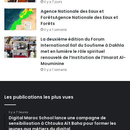
il y a 7 jours
Agence Nationale des Eaux et
ForêtsAgence Nationale des Eaux et
Forêts
il y a 1 semaine
La deuxième édition du Forum
International Ilaf du Soufisme à Dakhla
met en lumière le rôle spirituel
renouvelé de l’Institution de l’Imarat Al-
Mouminine
il y a 1 semaine
Les publications les plus vues
il y a 7 heures
Digital Maroc School lance une campagne de
sensibilisation à Chtouka Aït Baha pour former les
jeunes aux métiers du digital