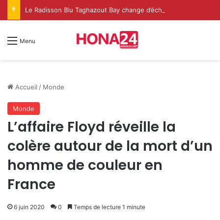
Le Radisson Blu Taghazout Bay change d’échelle et fait de l’événementiel un nouveau levier de croissance
Menu
Accueil
/
Monde
Monde
L’affaire Floyd réveille la
colère autour de la mort d’un
homme de couleur en
France
6 juin 2020
0
Temps de lecture 1 minute