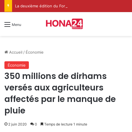
La deuxième édition du Forum International Ilaf du Soufisme à Dakhla met en lumière le rôle spirituel renouvelé de l’Institution de l’Imarat Al-Mouminine
Menu
Accueil
/
Économie
Économie
350 millions de dirhams
versés aux agriculteurs
affectés par le manque de
pluie
2 juin 2020
0
Temps de lecture 1 minute