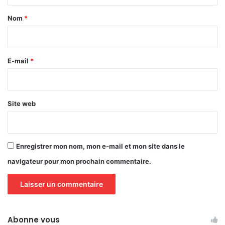
a
Nom
*
i
r
e
E-mail
*
*
Site web
Enregistrer mon nom, mon e-mail et mon site dans le
navigateur pour mon prochain commentaire.
Abonne vous