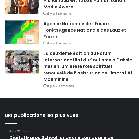
Alshalhoub with 2026 Humanitarian
Media Award
il y a 1 semaine
Agence Nationale des Eaux et
ForêtsAgence Nationale des Eaux et
Forêts
il y a 1 semaine
La deuxième édition du Forum
International Ilaf du Soufisme à Dakhla
met en lumière le rôle spirituel
renouvelé de l’Institution de l’Imarat Al-
Mouminine
il y a 2 semaines
Les publications les plus vues
il y a 23 heures
Digital Maroc School lance une campagne de