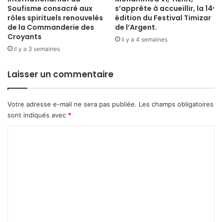
Soufisme consacré aux
s’apprête à accueillir, la 14ᵉ
rôles spirituels renouvelés
édition du Festival Timizar
de la Commanderie des
de l’Argent.
Croyants
il y a 4 semaines
il y a 3 semaines
Laisser un commentaire
Votre adresse e-mail ne sera pas publiée.
Les champs obligatoires
sont indiqués avec
*
C
o
m
m
e
n
t