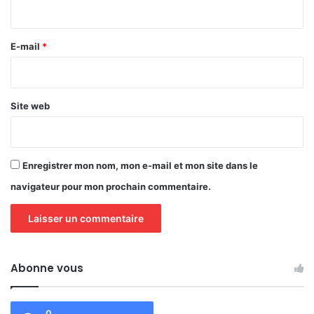
i
r
e
E-mail
*
*
Site web
Enregistrer mon nom, mon e-mail et mon site dans le
navigateur pour mon prochain commentaire.
Abonne vous
0