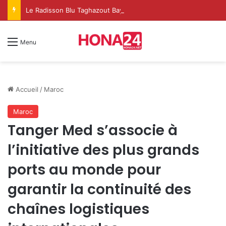
Le Radisson Blu Taghazout Bay change d’échelle et fait de l’événementiel un nouveau levier de croissance
Menu
Accueil
/
Maroc
Maroc
Tanger Med s’associe à
l’initiative des plus grands
ports au monde pour
garantir la continuité des
chaînes logistiques