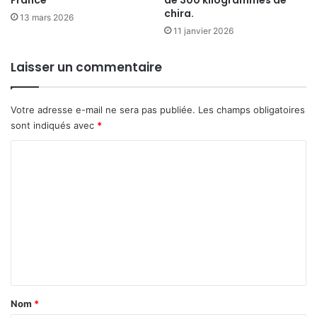
France
de 300 kilogrammes de
chira.
13 mars 2026
11 janvier 2026
Laisser un commentaire
Votre adresse e-mail ne sera pas publiée.
Les champs obligatoires
sont indiqués avec
*
C
o
m
m
e
n
t
a
Nom
*