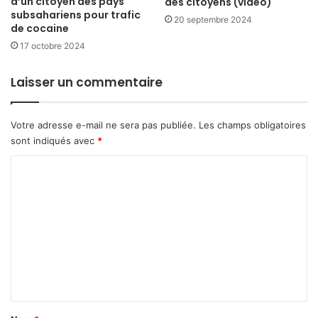
d’un citoyen des pays
des citoyens (vidéo)
subsahariens pour trafic
20 septembre 2024
de cocaine
17 octobre 2024
Laisser un commentaire
Votre adresse e-mail ne sera pas publiée.
Les champs obligatoires
sont indiqués avec
*
C
o
m
m
e
n
t
a