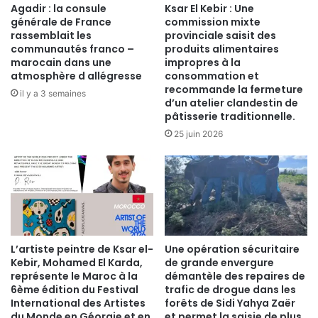
Agadir : la consule
Ksar El Kebir : Une
générale de France
commission mixte
rassemblait les
provinciale saisit des
communautés franco –
produits alimentaires
marocain dans une
impropres à la
atmosphère d allégresse
consommation et
recommande la fermeture
il y a 3 semaines
d’un atelier clandestin de
pâtisserie traditionnelle.
25 juin 2026
​L’artiste peintre de Ksar el-
Une opération sécuritaire
Kebir, Mohamed El Karda,
de grande envergure
représente le Maroc à la
démantèle des repaires de
6ème édition du Festival
trafic de drogue dans les
International des Artistes
forêts de Sidi Yahya Zaër
du Monde en Géorgie et en
et permet la saisie de plus