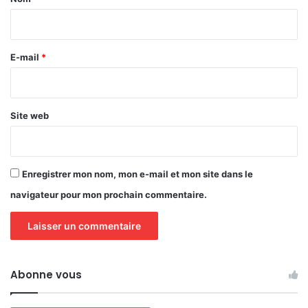
i
r
e
E-mail
*
*
Site web
Enregistrer mon nom, mon e-mail et mon site dans le
navigateur pour mon prochain commentaire.
Abonne vous