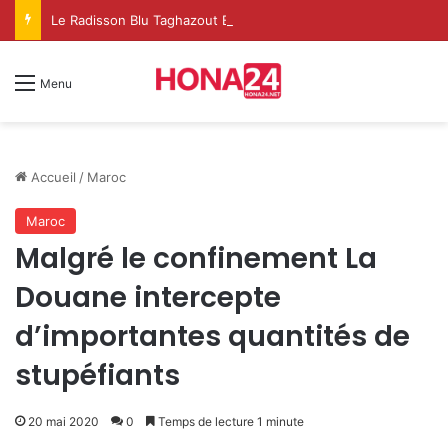
Le Radisson Blu Taghazout Bay change d’échelle et fait de l’événementiel un nouveau levier de croissance
Menu
Accueil
/
Maroc
Maroc
Malgré le confinement La
Douane intercepte
d’importantes quantités de
stupéfiants
20 mai 2020
0
Temps de lecture 1 minute