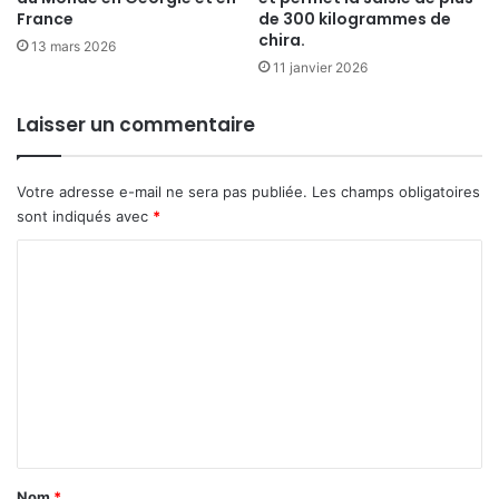
France
de 300 kilogrammes de
chira.
13 mars 2026
11 janvier 2026
Laisser un commentaire
Votre adresse e-mail ne sera pas publiée.
Les champs obligatoires
sont indiqués avec
*
C
o
m
m
e
n
t
a
Nom
*