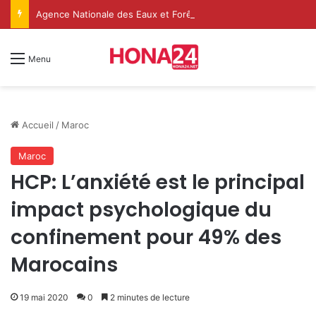
Agence Nationale des Eaux et ForêtsAgence Nationale des Eaux et Forêts
Menu
Accueil
/
Maroc
Maroc
HCP: L’anxiété est le principal
impact psychologique du
confinement pour 49% des
Marocains
19 mai 2020
0
2 minutes de lecture