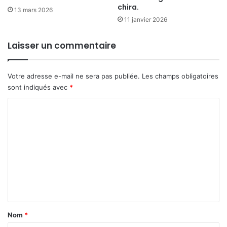
chira.
13 mars 2026
11 janvier 2026
Laisser un commentaire
Votre adresse e-mail ne sera pas publiée.
Les champs obligatoires
sont indiqués avec
*
C
o
m
m
e
n
t
a
Nom
*
i