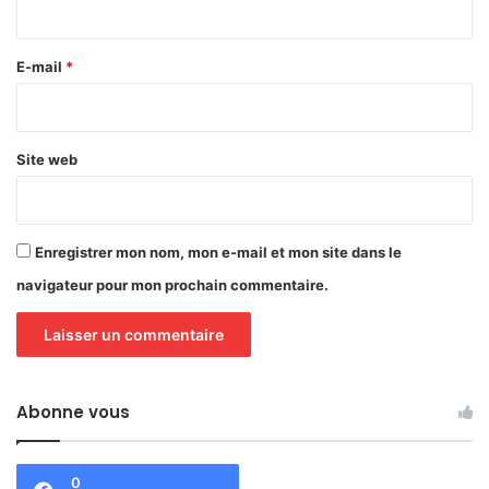
r
e
E-mail
*
*
Site web
Enregistrer mon nom, mon e-mail et mon site dans le
navigateur pour mon prochain commentaire.
Abonne vous
0