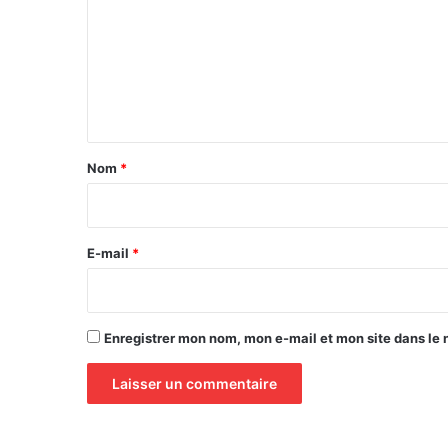
m
m
e
n
t
a
Nom
*
i
r
e
E-mail
*
*
Enregistrer mon nom, mon e-mail et mon site dans le