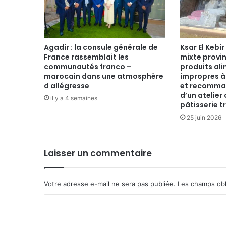
Agadir : la consule générale de
Ksar El Kebi
France rassemblait les
mixte provin
communautés franco –
produits al
marocain dans une atmosphère
impropres 
d allégresse
et recomman
d’un atelier
il y a 4 semaines
pâtisserie t
25 juin 2026
Laisser un commentaire
Votre adresse e-mail ne sera pas publiée.
Les champs obl
C
o