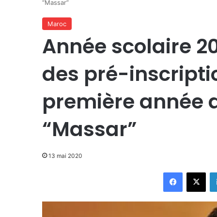
“Massar”
Maroc
Année scolaire 2
des pré-inscripti
première année d
“Massar”
13 mai 2020
Facebook
X