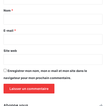
t
a
Nom
*
i
r
e
E-mail
*
*
Site web
Enregistrer mon nom, mon e-mail et mon site dans le
navigateur pour mon prochain commentaire.
Abonne vous