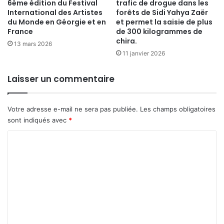
6ème édition du Festival
trafic de drogue dans les
International des Artistes
forêts de Sidi Yahya Zaër
du Monde en Géorgie et en
et permet la saisie de plus
France
de 300 kilogrammes de
chira.
13 mars 2026
11 janvier 2026
Laisser un commentaire
Votre adresse e-mail ne sera pas publiée.
Les champs obligatoires
sont indiqués avec
*
C
o
m
m
e
n