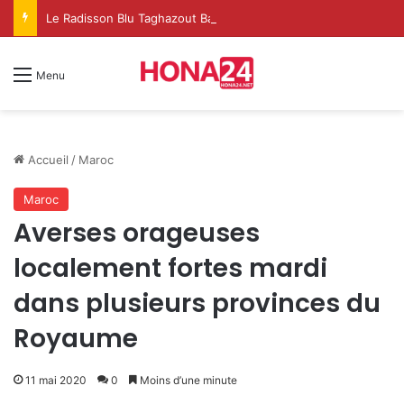
Le Radisson Blu Taghazout Bay change d’échelle et fait de l’événementiel un nouveau levier de croissance
Menu
Accueil
/
Maroc
Maroc
Averses orageuses
localement fortes mardi
dans plusieurs provinces du
Royaume
11 mai 2020
0
Moins d’une minute