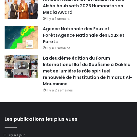
Alshalhoub with 2026 Humanitarian
Media Award
il y a 1 semaine
Agence Nationale des Eaux et
ForêtsAgence Nationale des Eaux et
Forêts
il y a 1 semaine
La deuxième édition du Forum
International Ilaf du Soufisme à Dakhla
met en lumière le rôle spirituel
renouvelé de l’Institution de l’Imarat Al-
Mouminine
il y a 2 semaines
Les publications les plus vues
il y a 1 jour